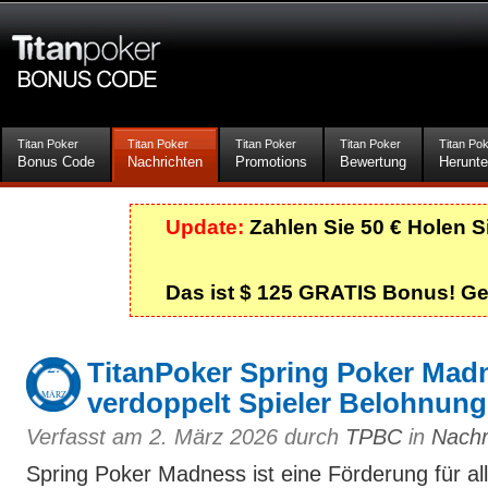
Titan Poker
Titan Poker
Titan Poker
Titan Poker
Titan Po
Bonus Code
Nachrichten
Promotions
Bewertung
Herunte
Update:
Zahlen Sie 50 € Holen 
Das ist $ 125 GRATIS Bonus!
Ge
2.
TitanPoker Spring Poker Mad
verdoppelt Spieler Belohnun
MÄRZ
Verfasst am 2. März 2026 durch
TPBC
in
Nachr
Spring Poker Madness ist eine Förderung für all