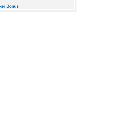
oker Bonus