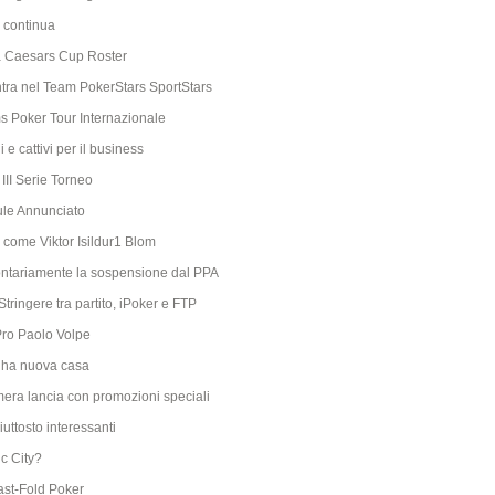
e continua
ca Caesars Cup Roster
tra nel Team PokerStars SportStars
s Poker Tour Internazionale
 cattivi per il business
III Serie Torneo
le Annunciato
 come Viktor Isildur1 Blom
ontariamente la sospensione dal PPA
Stringere tra partito, iPoker e FTP
ro Paolo Volpe
ha nuova casa
ra lancia con promozioni speciali
uttosto interessanti
c City?
Fast-Fold Poker