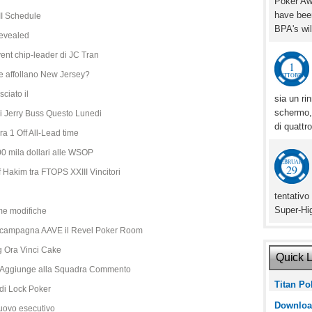
Poker Aw
have been
II Schedule
BPA's will
Revealed
nt chip-leader di JC Tran
1
ne affollano New Jersey?
OTTOBRE
ciato il
sia un ri
schermo,
i Jerry Buss Questo Lunedi
di quattr
 1 Off All-Lead time
00 mila dollari alle WSOP
FEBRUARY
29
 Hakim tra FTOPS XXIII Vincitori
tentativo
Super-Hig
me modifiche
 di campagna AAVE il Revel Poker Room
 Ora Vinci Cake
Quick L
8 Aggiunge alla Squadra Commento
Titan P
 di Lock Poker
Downloa
uovo esecutivo