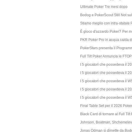
Ultimate Poker Tre mesi dopo
Bodog e PokerScout Still Not su
Stiamo meglio con intra-statale
È gioco d'azzardo Poker?
Per mo
PKR Poker Pro in acqua calda dop
PokerStars presenta il Program
Full Tilt Poker Annuncia le FTO
I 5 giocatori che possedeva il
I 5 giocatori che possedeva il
I 5 giocatori che possedeva il
I 5 giocatori che possedeva il
I 5 giocatori che possedeva il 
Final Table Set per il 2026 Pok
Black Card di tornare al Full Tilt
Johnson, Boatman, Shchemelev e
Jonas Odman si dimette da Bod