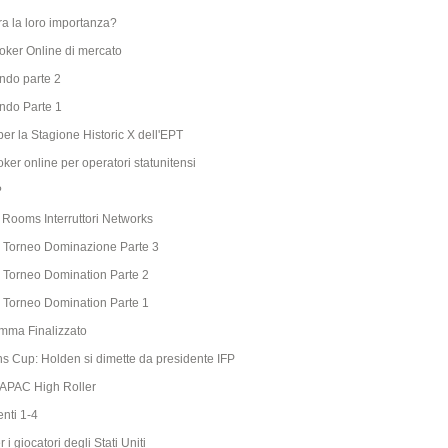
ra la loro importanza?
oker Online di mercato
ando parte 2
ando Parte 1
r la Stagione Historic X dell'EPT
er online per operatori statunitensi
?
 Rooms Interruttori Networks
 Torneo Dominazione Parte 3
 Torneo Domination Parte 2
 Torneo Domination Parte 1
ma Finalizzato
ns Cup: Holden si dimette da presidente IFP
 APAC High Roller
nti 1-4
i giocatori degli Stati Uniti