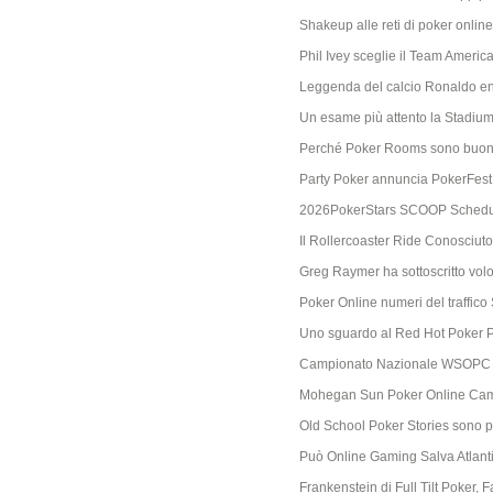
Shakeup alle reti di poker onlin
Phil Ivey sceglie il Team Ameri
Leggenda del calcio Ronaldo en
Un esame più attento la Stadium
Perché Poker Rooms sono buoni e
Party Poker annuncia PokerFest 
2026PokerStars SCOOP Schedu
Il Rollercoaster Ride Conosciuto
Greg Raymer ha sottoscritto vol
Poker Online numeri del traffico 
Uno sguardo al Red Hot Poker P
Campionato Nazionale WSOPC 
Mohegan Sun Poker Online Came
Old School Poker Stories sono pi
Può Online Gaming Salva Atlanti
Frankenstein di Full Tilt Poker, 