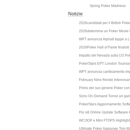
Spring Poker Madness
Notizie
2026candidati per il British Pok
2026determina un Poker Movie
WPT annuncia Alpha8 tappe a 
2026Poker Hall of Fame finalist
Impatto del Nevada sulla US Poke
PokerStars EPT London Tournam
WPT annuncia cambiamento imp
February Nine Rende Interessant
Primo del suo genere Poker co
Sono On Demand Tornei un ga
PokerStars Aggiornamento Softw
Più siti Online Update Software
WCOOP e Mini FTOPS Highlight 
Ultimate Poker Aggiunge Tom Ma