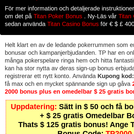
För mer information och detaljerade instruktione
om det på
Titan Poker Bonus
.
Ny-Läs vår
Titan
sedan använda
Titan Casino Bonus
för € $ £ 400
Helt klart en av de ledande pokerrummen som er
bonusar och kampanjerbjudanden.
TP har en onl
många pokerspelare ringa hem och hitta fantastis
kan ha stor nytta av deras sign-up bonus erbjud
registrerar ett nytt konto.
Använda
Kupong kod:
få max och en mycket spännande sign up gåva
2000 bonus plus en omedelbar $ 25 gratis bo
Uppdatering:
Sätt in $ 50 och få b
+ $ 25 gratis Omedelbar 
Thats $ 125 gratis bonus!
Ange T
Bonus Code:
TP2000