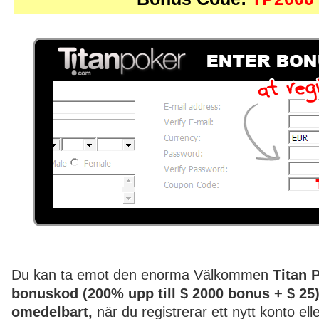
Du kan ta emot den enorma Välkommen
Titan 
bonuskod (200% upp till $ 2000 bonus + $ 25
omedelbart,
när du registrerar ett nytt konto elle