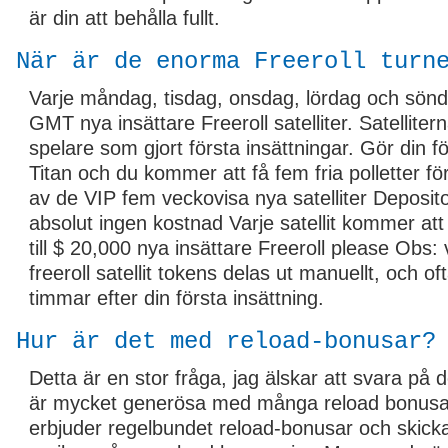
är din att behålla fullt.
När är de enorma Freeroll turn
Varje måndag, tisdag, onsdag, lördag och sön
GMT nya insättare Freeroll satelliter.
Satelliter
spelare som gjort första insättningar.
Gör din fö
Titan och du kommer att få fem fria polletter för
av de VIP fem veckovisa nya satelliter Deposito
absolut ingen kostnad Varje satellit kommer att 
till $ 20,000 nya insättare Freeroll please Obs:
freeroll satellit tokens delas ut manuellt, och o
timmar efter din första insättning.
Hur är det med reload-bonusar?
Detta är en stor fråga, jag älskar att svara på 
är mycket generösa med många reload bonusa
erbjuder regelbundet reload-bonusar och skicka 