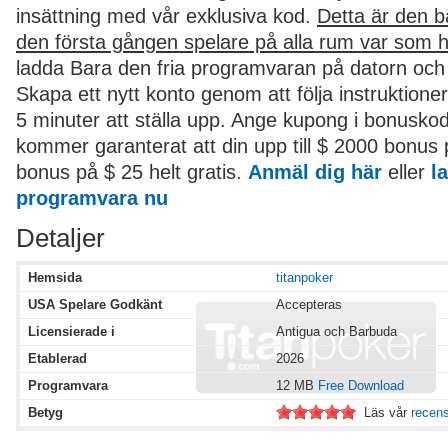
insättning med vår exklusiva kod.
Detta är den b
den första gången spelare på alla rum var som he
ladda Bara den fria programvaran på datorn och i
Skapa ett nytt konto genom att följa instruktione
5 minuter att ställa upp. Ange kupong i bonuskod
kommer garanterat att din upp till $ 2000 bonus 
bonus på $ 25 helt gratis.
Anmäl dig här
eller
l
programvara nu
Detaljer
Hemsida
titanpoker
USA Spelare Godkänt
Accepteras
Licensierade i
Antigua och Barbuda
Etablerad
2026
Programvara
12 MB
​​Free Download
Betyg
Läs vår
recen
5 Stars