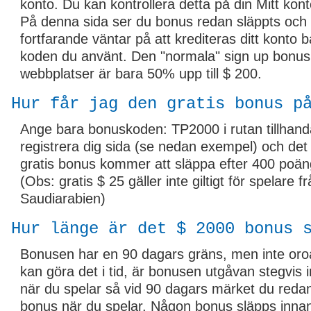
konto.
Du kan kontrollera detta på din Mitt kont
På denna sida ser du bonus redan släppts och
fortfarande väntar på att krediteras ditt konto 
koden du använt.
Den "normala" sign up bonus
webbplatser är bara 50% upp till $ 200.
Hur får jag den gratis bonus p
Ange bara bonuskoden: TP2000 i rutan tillhand
registrera dig sida (se nedan exempel) och det är
gratis bonus kommer att släppa efter 400 poän
(Obs: gratis $ 25 gäller inte giltigt för spelare f
Saudiarabien)
Hur länge är det $ 2000 bonus 
Bonusen har en 90 dagars gräns, men inte oro
kan göra det i tid, är bonusen utgåvan stegvis in
när du spelar så vid 90 dagars märket du redan
bonus när du spelar.
Någon bonus släpps inna