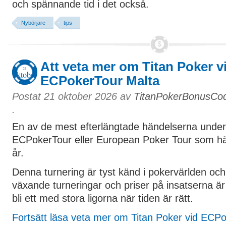
och spännande tid i det också.
Nybörjare
tips
Att veta mer om Titan Poker v
21
oktober
ECPokerTour Malta
Postat 21 oktober 2026 av
TitanPokerBonusCo
.
En av de mest efterlängtade händelserna under
ECPokerTour eller European Poker Tour som hän
år.
Denna turnering är tyst känd i pokervärlden oc
växande turneringar och priser på insatserna är 
bli ett med stora ligorna när tiden är rätt.
Fortsätt läsa veta mer om Titan Poker vid ECP