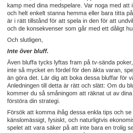
kamp med dina medspelare.
Var noga med att 
och helt enkelt stanna hemma eller bara titta på
är i rätt tillstånd för att spela in den för att und
och de konsekvenser som går med ett dåligt h
Och slutligen,
Inte över bluff.
Även bluffa tycks lyftas fram på tv-sända poker,
inte så mycket en fördel för den äkta varan, sp
än göra det.
Lär dig att boka dessa bluffar för v
Anledningen till detta är rätt och slätt: Om du bl
kommer du så småningom att räknat ut av dina
förstöra din strategi.
Försök att komma ihåg dessa enkla tips och se ti
känslomässigt, fysiskt, och naturligtvis ekonomi
spelet att vara säker på att inte bara en trolig 