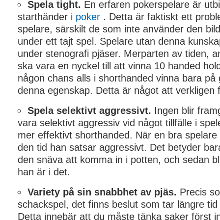
Spela tight.
En erfaren pokerspelare är utb
starthänder i
poker
.
Detta är faktiskt ett prob
spelare, särskilt de som inte använder den bil
under ett tajt spel.
Spelare utan denna kunsk
under stenografi pjäser.
Merparten av tiden, 
ska vara en nyckel till att vinna 10 handed ho
någon chans alls i shorthanded vinna bara på 
denna egenskap.
Detta är något att verkligen 
Spela selektivt aggressivt.
Ingen blir fram
vara selektivt aggressiv vid något tillfälle i spel
mer effektivt shorthanded.
När en bra spelare ä
den tid han satsar aggressivt.
Det betyder bar
den snäva att komma in i potten, och sedan bl
han är i det.
Variety på sin snabbhet av pjäs.
Precis so
schackspel, det finns beslut som tar längre ti
Detta innebär att du måste tänka saker först i