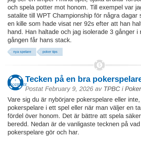
och spela potter mot honom.
Till exempel var j
satalite till WPT Championship för några dagar
en kille som hade visat ner 92s efter att han ha
hand.
Han haltade och jag isolerade 3 gånger i 
gången får hans stack.
nya spelare
poker tips
Tecken på en bra pokerspelar
9
december
Postat February 9, 2026 av
TPBC
i
Poker
Vare sig du är nybörjare pokerspelare eller inte,
pokerspelare i ett spel eller när man väljer en ta
fördel över honom.
Det är bättre att spela säke
beredd.
Nedan är de vanligaste tecknen på vad
pokerspelare gör och har.