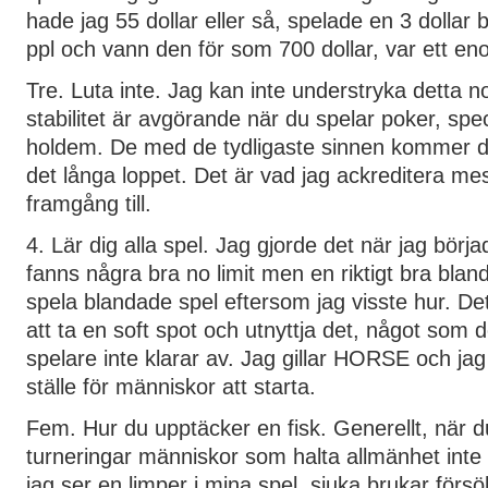
hade jag 55 dollar eller så, spelade en 3 dollar
ppl och vann den för som 700 dollar, var ett eno
Tre.
Luta inte.
Jag kan inte understryka detta no
stabilitet är avgörande när du spelar poker, speci
holdem.
De med de tydligaste sinnen kommer defi
det långa loppet.
Det är vad jag ackreditera me
framgång till.
4.
Lär dig alla spel.
Jag gjorde det när jag börja
fanns några bra no limit men en riktigt bra blanda
spela blandade spel eftersom jag visste hur.
Det
att ta en soft spot och utnyttja det, något som d
spelare inte klarar av.
Jag gillar HORSE och jag t
ställe för människor att starta.
Fem.
Hur du upptäcker en fisk.
Generellt, när d
turneringar människor som halta allmänhet inte ä
jag ser en limper i mina spel, sjuka brukar förs