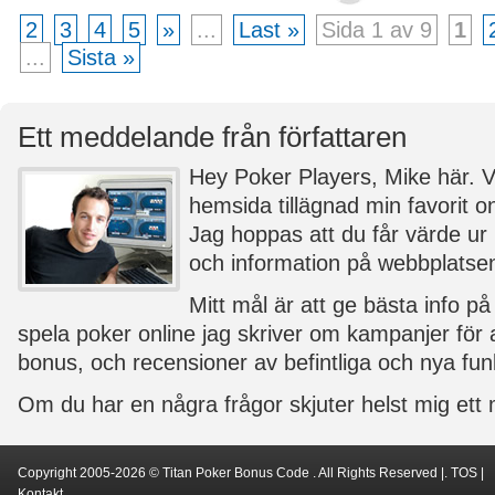
2
3
4
5
»
...
Last »
Sida 1 av 9
1
...
Sista »
Ett meddelande från författaren
Hey Poker Players, Mike här.
V
hemsida tillägnad min favorit o
Jag hoppas att du får värde 
och information på webbplatse
Mitt mål är att ge bästa info på
spela poker online jag skriver om kampanjer för a
bonus, och recensioner av befintliga och nya fun
Om du har en några frågor skjuter helst mig ett 
Copyright 2005-2026 ©
Titan Poker Bonus Code
.
All Rights Reserved |.
TOS
|
Kontakt