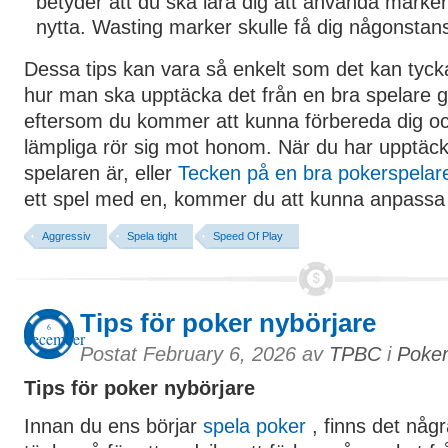
betyder att du ska lära dig att använda marker
nytta.
Wasting marker skulle få dig någonstan
Dessa tips kan vara så enkelt som det kan tyck
hur man ska upptäcka det från en bra spelare ge
eftersom du kommer att kunna förbereda dig o
lämpliga rör sig mot honom.
När du har upptäck
spelaren är, eller
Tecken på en bra pokerspelar
ett spel med en, kommer du att kunna anpassa di
Aggressiv
Spela tight
Speed ​​Of Play
Tips för poker nybörjare
6
december
Postat February 6, 2026 av
TPBC
i
Poker
Tips för poker nybörjare
Innan du ens börjar
spela poker
, finns det någ