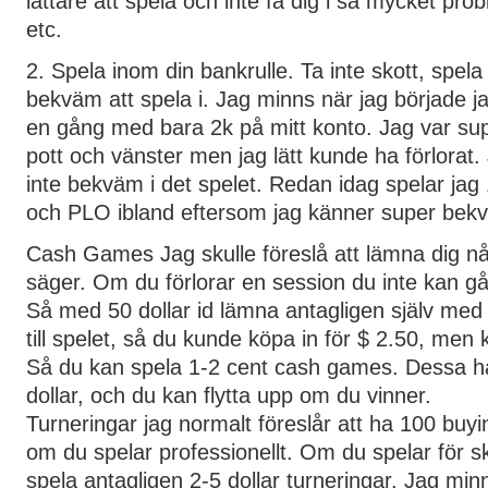
lättare att spela och inte få dig i så mycket p
etc.
2.
Spela inom din bankrulle.
Ta inte skott, spela
bekväm att spela i. Jag minns när jag började j
en gång med bara 2k på mitt konto.
Jag var su
pott och vänster men jag lätt kunde ha förlorat.
inte bekväm i det spelet.
Redan idag spelar jag
och PLO ibland eftersom jag känner super bek
Cash Games Jag skulle föreslå att lämna dig n
säger.
Om du förlorar en session du inte kan gå
Så med 50 dollar id lämna antagligen själv med
till spelet, så du kunde köpa in för $ 2.50, men
Så du kan spela 1-2 cent cash games.
Dessa ha
dollar, och du kan flytta upp om du vinner.
Turneringar jag normalt föreslår att ha 100 buyi
om du spelar professionellt.
Om du spelar för sk
spela antagligen 2-5 dollar turneringar.
Jag minn