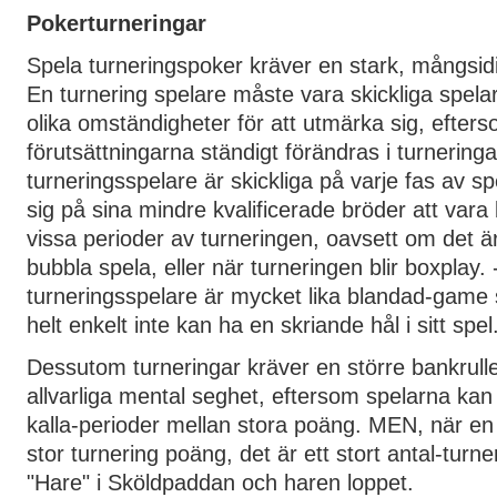
Pokerturneringar
Spela turneringspoker kräver en stark, mångsid
En turnering spelare måste vara skickliga spelar
olika omständigheter för att utmärka sig, efter
förutsättningarna ständigt förändras i turneringa
turneringsspelare är skickliga på varje fas av spe
sig på sina mindre kvalificerade bröder att vara b
vissa perioder av turneringen, oavsett om det är
bubbla spela, eller när turneringen blir boxplay.
turneringsspelare är mycket lika blandad-game 
helt enkelt inte kan ha en skriande hål i sitt spel
Dessutom turneringar kräver en större bankrull
allvarliga mental seghet, eftersom spelarna kan
kalla-perioder mellan stora poäng.
MEN, när en 
stor turnering poäng, det är ett stort antal-turn
"Hare" i Sköldpaddan och haren loppet.