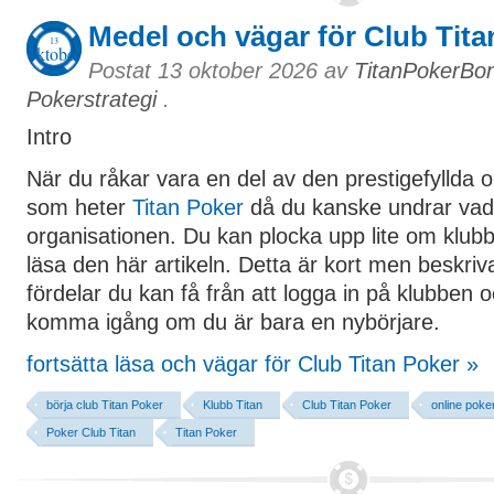
Medel och vägar för Club Tita
13
oktober
Postat 13 oktober 2026 av
TitanPokerBo
Pokerstrategi
.
Intro
När du råkar vara en del av den prestigefyllda o
som heter
Titan Poker
då du kanske undrar va
organisationen.
Du kan plocka upp lite om klub
läsa den här artikeln.
Detta är kort men beskri
fördelar du kan få från att logga in på klubben o
komma igång om du är bara en nybörjare.
fortsätta läsa och vägar för Club Titan Poker »
börja club Titan Poker
Klubb Titan
Club Titan Poker
online poke
Poker Club Titan
Titan Poker