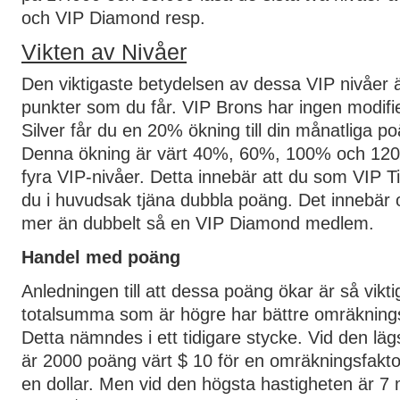
och VIP Diamond resp.
Vikten av Nivåer
Den viktigaste betydelsen av dessa VIP nivåer ä
punkter som du får.
VIP Brons har ingen modifi
Silver får du en 20% ökning till din månatliga 
Denna ökning är värt 40%, 60%, 100% och 120
fyra VIP-nivåer.
Detta innebär att du som VIP 
du i huvudsak tjäna dubbla poäng.
Det innebär 
mer än dubbelt så en VIP Diamond medlem.
Handel med poäng
Anledningen till att dessa poäng ökar är så vikti
totalsumma som är högre har bättre omräkningsk
Detta nämndes i ett tidigare stycke.
Vid den läg
är 2000 poäng värt $ 10 för en omräkningsfaktor
en dollar.
Men vid den högsta hastigheten är 7 