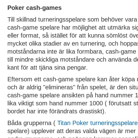
Poker cash-games
Till skillnad turneringsspelare som behöver vara
cash-game spelare har möjlighet att utmärka sig 
eller format, så istället för att kunna sömlöst 
mycket olika stadier av en turnering, och hoppa
motståndarna inte är lika formbara, cash-game 
till mindre skickliga motståndare och använda d
kant för att tjäna sina pengar.
Eftersom ett cash-game spelare kan åter köpa 
och är aldrig "elimineras" från spelet, är den sit
cash-game spelare ansikten på hand nummer 1
lika viktigt som hand nummer 1000 ( förutsatt s
bordet har inte förändrats drastiskt).
Båda grupperna (
Titan Poker turneringsspelare
spelare) upplever att deras valda vägen är mer 