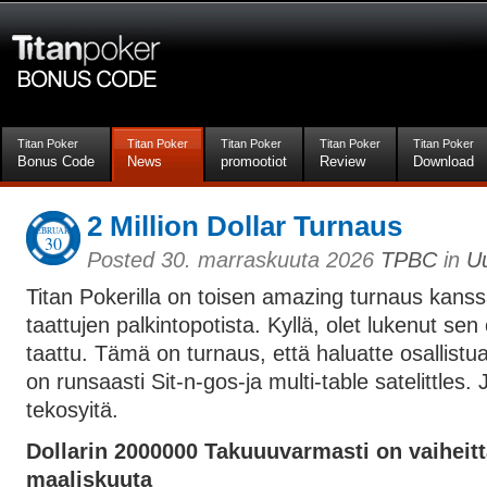
Titan Poker
Titan Poker
Titan Poker
Titan Poker
Titan Poker
Bonus Code
News
promootiot
Review
Download
2 Million Dollar Turnaus
FEBRUARY
30
Posted 30. marraskuuta 2026
TPBC
in
Uu
Titan Pokerilla on toisen amazing turnaus kans
taattujen palkintopotista.
Kyllä, olet lukenut sen 
taattu.
Tämä on turnaus, että haluatte osallistu
on runsaasti Sit-n-gos-ja multi-table satelittles.
tekosyitä.
Dollarin 2000000 Takuuuvarmasti on vaiheitt
maaliskuuta