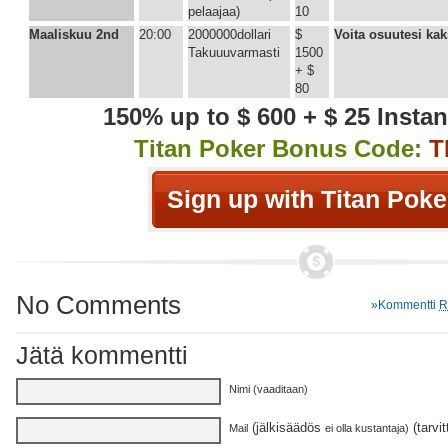
pelaajaa)
10
Maaliskuu 2nd
20:00
2000000dollari
$
Voita osuutesi kak
Takuuuvarmasti
1500
+ $
80
150% up to $ 600 + $ 25 Insta
Titan Poker Bonus Code:
T
Sign up with Titan Poke
No Comments
»Kommentti
R
Jätä kommentti
Nimi (vaaditaan)
(jälkisäädös
(tarvi
Mail
ei olla kustantaja)