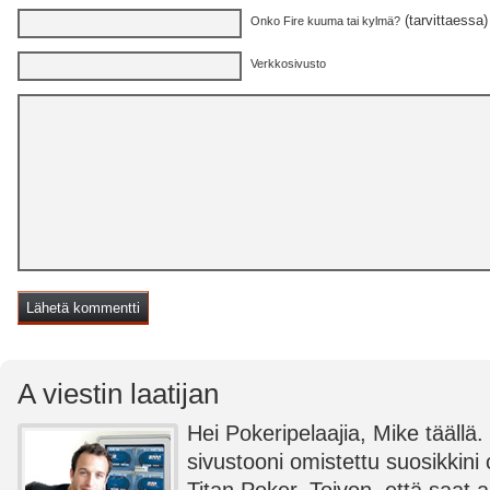
(tarvittaessa)
Onko Fire kuuma tai kylmä?
Verkkosivusto
A viestin laatijan
Hei Pokeripelaajia, Mike täällä.
sivustooni omistettu suosikkini